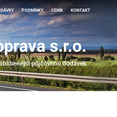
ODÁVKY
PODMÍNKY
CENÍK
KONTAKT
prava s.r.o.
joblíbenější půjčovnou dodávek