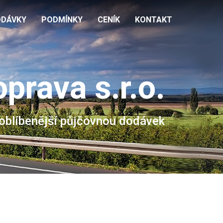
ODÁVKY
PODMÍNKY
CENÍK
KONTAKT
prava s.r.o.
joblíbenější půjčovnou dodávek