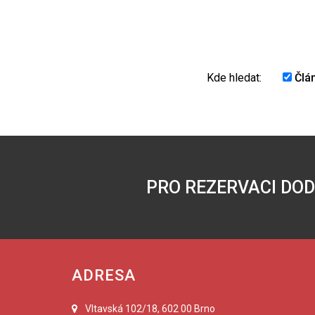
Kde hledat:
Člá
PRO REZERVACI DO
ADRESA
Vltavská 102/18, 602 00 Brno