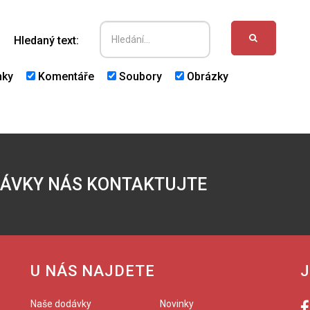
HLEDAT
Hledaný text:
nky
Komentáře
Soubory
Obrázky
DÁVKY NÁS KONTAKTUJTE
U NÁS NAJDETE
J
Naše dodávky
Novinky